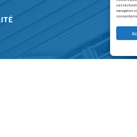
ces technol
navigation ou
consentement
ITÉ
Ac
S
FORMATIONS
A P
E PARK
Catalogue des formations
Respec
NT-JEAN 15-17
Les formations à la une
Menti
NG
Les aides financières
Condi
 45 00