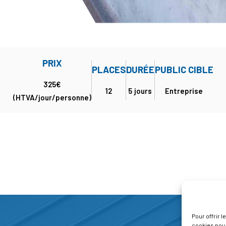
PRIX
PLACES
DURÉE
PUBLIC CIBLE
325€
12
5 jours
Entreprise
(HTVA/jour/personne)
Pour offrir 
cookies pour