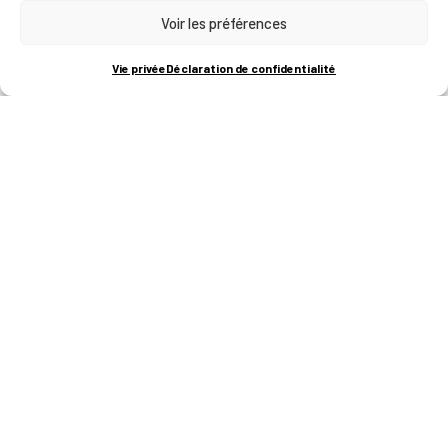
Voir les préférences
RUE BOIS SAINT-JEAN 15-17
B-4102-SERAING
T
+32 (0)4 382 45 00
Vie privée
Déclaration de confidentialité
M
info@technifutur.be
CAMPUS FRANCORCHAMPS
ROUTE DU CIRCUIT 60
B-4970 FRANCORCHAMPS
T
+32 (0)87 47 90 60
FORMATIONS
Catalogue des formations
Les formations à la une
Les aides financières