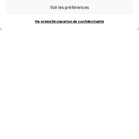
Voir les préférences
RUE BOIS SAINT-JEAN 15-17
B-4102-SERAING
T
+32 (0)4 382 45 00
Vie privée
Déclaration de confidentialité
M
info@technifutur.be
CAMPUS FRANCORCHAMPS
ROUTE DU CIRCUIT 60
B-4970 FRANCORCHAMPS
T
+32 (0)87 47 90 60
FORMATIONS
Catalogue des formations
Les formations à la une
Les aides financières