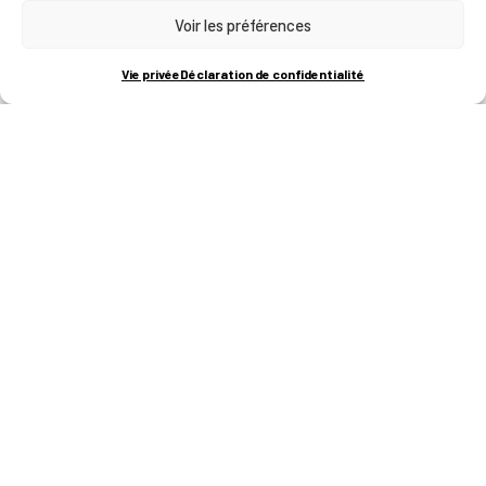
Voir les préférences
RUE BOIS SAINT-JEAN 15-17
B-4102-SERAING
T
+32 (0)4 382 45 00
Vie privée
Déclaration de confidentialité
M
info@technifutur.be
CAMPUS FRANCORCHAMPS
ROUTE DU CIRCUIT 60
B-4970 FRANCORCHAMPS
T
+32 (0)87 47 90 60
FORMATIONS
Catalogue des formations
Les formations à la une
Les aides financières