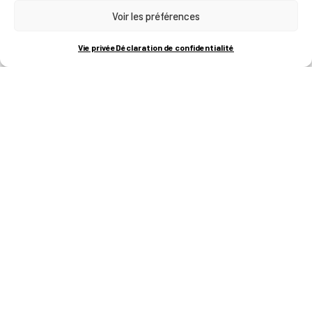
Voir les préférences
RUE BOIS SAINT-JEAN 15-17
B-4102-SERAING
T
+32 (0)4 382 45 00
Vie privée
Déclaration de confidentialité
M
info@technifutur.be
CAMPUS FRANCORCHAMPS
ROUTE DU CIRCUIT 60
B-4970 FRANCORCHAMPS
T
+32 (0)87 47 90 60
FORMATIONS
Catalogue des formations
Les formations à la une
Les aides financières