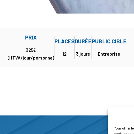
PRIX
PLACES
DURÉE
PUBLIC CIBLE
325€
12
3 jours
Entreprise
(HTVA/jour/personne)
Pour offrir 
cookies pour