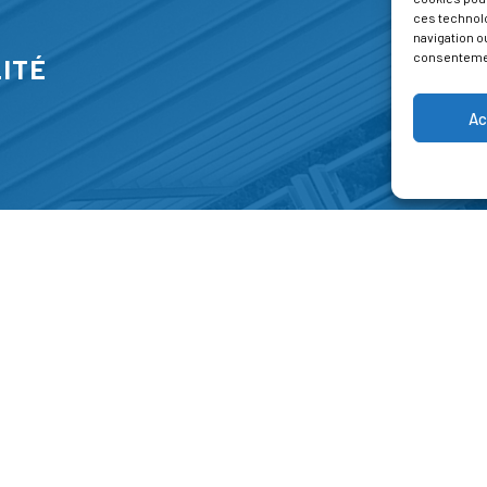
ces technol
navigation ou
consentement
ITÉ
Ac
S
FORMATIONS
A P
E PARK
Catalogue des formations
Respec
NT-JEAN 15-17
Les formations à la une
Menti
NG
Les aides financières
Condi
 45 00