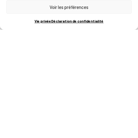
Voir les préférences
RUE BOIS SAINT-JEAN 15-17
B-4102-SERAING
T
+32 (0)4 382 45 00
Vie privée
Déclaration de confidentialité
M
info@technifutur.be
CAMPUS FRANCORCHAMPS
ROUTE DU CIRCUIT 60
B-4970 FRANCORCHAMPS
T
+32 (0)87 47 90 60
FORMATIONS
Catalogue des formations
Les formations à la une
Les aides financières