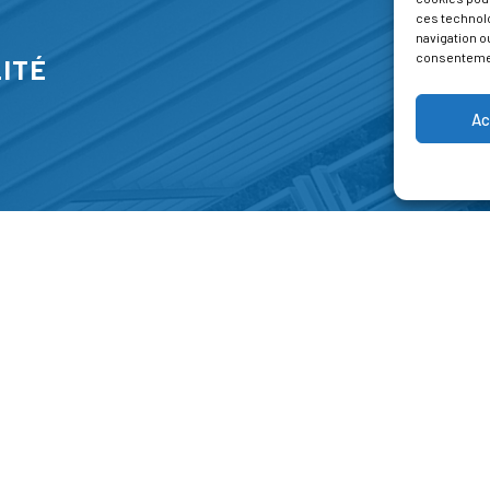
ces technol
navigation ou
consentement
ITÉ
Ac
S
FORMATIONS
A P
E PARK
Catalogue des formations
Respec
NT-JEAN 15-17
Les formations à la une
Menti
NG
Les aides financières
Condi
 45 00