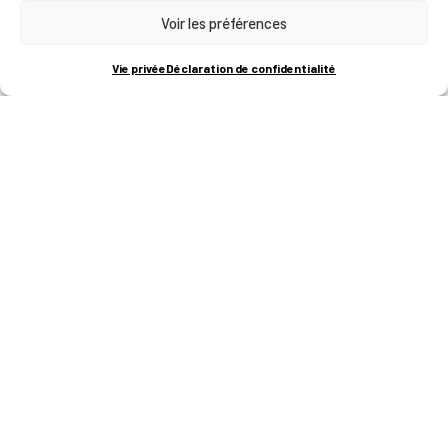
Voir les préférences
RUE BOIS SAINT-JEAN 15-17
B-4102-SERAING
T
+32 (0)4 382 45 00
Vie privée
Déclaration de confidentialité
M
info@technifutur.be
CAMPUS FRANCORCHAMPS
ROUTE DU CIRCUIT 60
B-4970 FRANCORCHAMPS
T
+32 (0)87 47 90 60
FORMATIONS
Catalogue des formations
Les formations à la une
Les aides financières