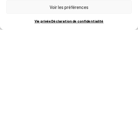
Voir les préférences
RUE BOIS SAINT-JEAN 15-17
B-4102-SERAING
T
+32 (0)4 382 45 00
Vie privée
Déclaration de confidentialité
M
info@technifutur.be
CAMPUS FRANCORCHAMPS
ROUTE DU CIRCUIT 60
B-4970 FRANCORCHAMPS
T
+32 (0)87 47 90 60
FORMATIONS
Catalogue des formations
Les formations à la une
Les aides financières