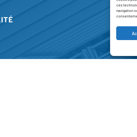
ces technol
navigation ou
consentement
ITÉ
Ac
S
FORMATIONS
A P
E PARK
Catalogue des formations
Respec
NT-JEAN 15-17
Les formations à la une
Menti
NG
Les aides financières
Condi
 45 00