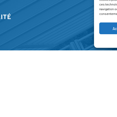
ces technol
navigation ou
consentement
ITÉ
Ac
S
FORMATIONS
A P
E PARK
Catalogue des formations
Respec
NT-JEAN 15-17
Les formations à la une
Menti
NG
Les aides financières
Condi
 45 00