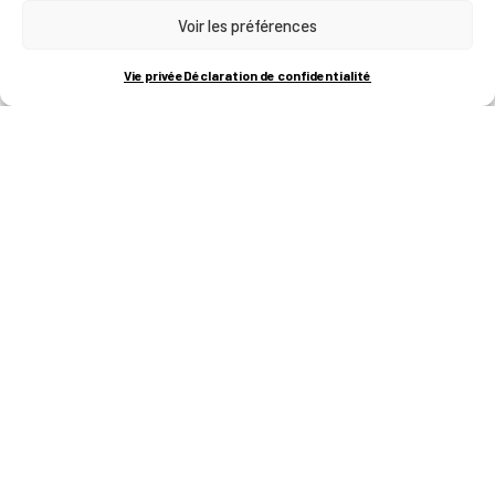
Voir les préférences
RUE BOIS SAINT-JEAN 15-17
B-4102-SERAING
T
+32 (0)4 382 45 00
Vie privée
Déclaration de confidentialité
M
info@technifutur.be
CAMPUS FRANCORCHAMPS
ROUTE DU CIRCUIT 60
B-4970 FRANCORCHAMPS
T
+32 (0)87 47 90 60
FORMATIONS
Catalogue des formations
Les formations à la une
Les aides financières