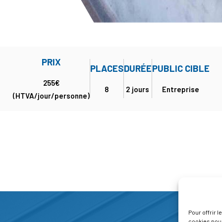
PRIX
PLACES
DURÉE
PUBLIC CIBLE
255€
8
2 jours
Entreprise
(HTVA/jour/personne)
Pour offrir 
cookies pour