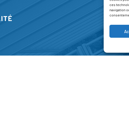
ces technol
navigation ou
consentement
ITÉ
Ac
S
FORMATIONS
A P
E PARK
Catalogue des formations
Respec
NT-JEAN 15-17
Les formations à la une
Menti
NG
Les aides financières
Condi
 45 00