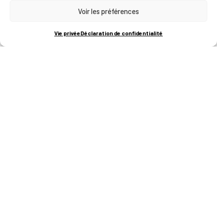
Voir les préférences
RUE BOIS SAINT-JEAN 15-17
B-4102-SERAING
T
+32 (0)4 382 45 00
Vie privée
Déclaration de confidentialité
M
info@technifutur.be
CAMPUS FRANCORCHAMPS
ROUTE DU CIRCUIT 60
B-4970 FRANCORCHAMPS
T
+32 (0)87 47 90 60
FORMATIONS
Catalogue des formations
Les formations à la une
Les aides financières