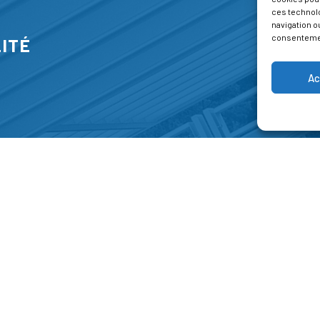
ces technol
navigation ou
consentement
ITÉ
Ac
S
FORMATIONS
A P
E PARK
Catalogue des formations
Respec
NT-JEAN 15-17
Les formations à la une
Menti
NG
Les aides financières
Condi
 45 00