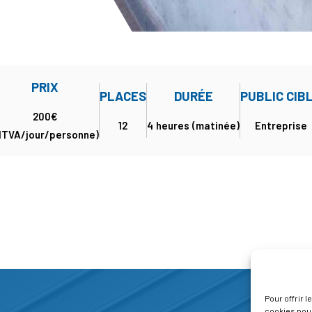
PRIX
PLACES
DURÉE
PUBLIC CIB
200€
12
4 heures (matinée)
Entreprise
HTVA/jour/personne)
Pour offrir 
cookies pour