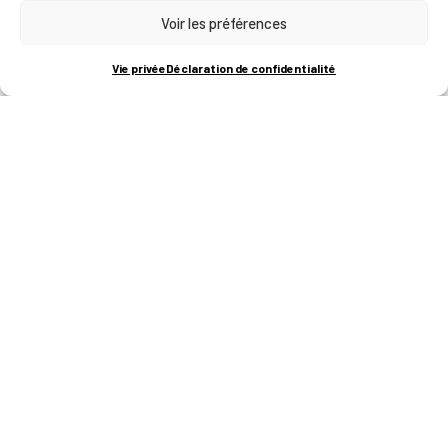
Voir les préférences
RUE BOIS SAINT-JEAN 15-17
B-4102-SERAING
T
+32 (0)4 382 45 00
Vie privée
Déclaration de confidentialité
M
info@technifutur.be
CAMPUS FRANCORCHAMPS
ROUTE DU CIRCUIT 60
B-4970 FRANCORCHAMPS
T
+32 (0)87 47 90 60
FORMATIONS
Catalogue des formations
Les formations à la une
Les aides financières