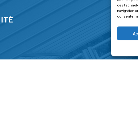
ces technol
navigation ou
consentement
ITÉ
Ac
S
FORMATIONS
A P
E PARK
Catalogue des formations
Respec
NT-JEAN 15-17
Les formations à la une
Menti
NG
Les aides financières
Condi
 45 00