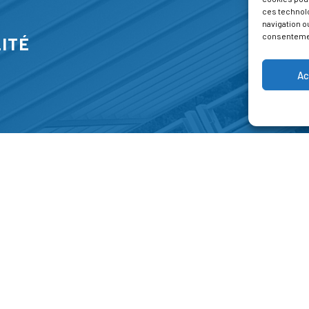
ces technol
navigation ou
consentement
ITÉ
Ac
S
FORMATIONS
A P
E PARK
Catalogue des formations
Respec
NT-JEAN 15-17
Les formations à la une
Menti
NG
Les aides financières
Condi
 45 00