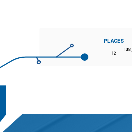
PLACES
108
12