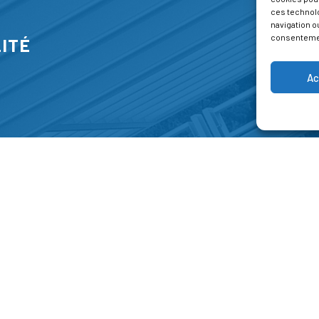
ces technol
navigation ou
consentement
ITÉ
Ac
S
FORMATIONS
A P
E PARK
Catalogue des formations
Respec
NT-JEAN 15-17
Les formations à la une
Menti
NG
Les aides financières
Condi
 45 00