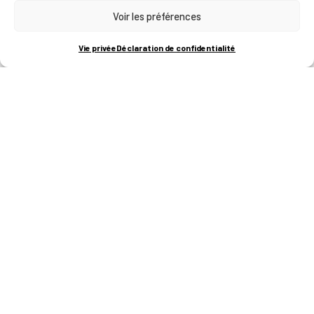
Voir les préférences
RUE BOIS SAINT-JEAN 15-17
B-4102-SERAING
T
+32 (0)4 382 45 00
Vie privée
Déclaration de confidentialité
M
info@technifutur.be
CAMPUS FRANCORCHAMPS
ROUTE DU CIRCUIT 60
B-4970 FRANCORCHAMPS
T
+32 (0)87 47 90 60
FORMATIONS
Catalogue des formations
Les formations à la une
Les aides financières