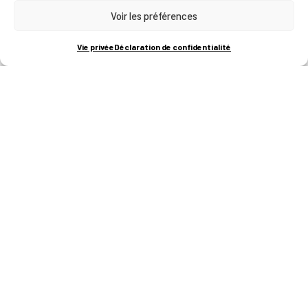
Voir les préférences
RUE BOIS SAINT-JEAN 15-17
B-4102-SERAING
T
+32 (0)4 382 45 00
Vie privée
Déclaration de confidentialité
M
info@technifutur.be
CAMPUS FRANCORCHAMPS
ROUTE DU CIRCUIT 60
B-4970 FRANCORCHAMPS
T
+32 (0)87 47 90 60
FORMATIONS
Catalogue des formations
Les formations à la une
Les aides financières