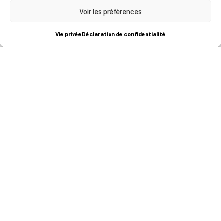
Voir les préférences
RUE BOIS SAINT-JEAN 15-17
B-4102-SERAING
T
+32 (0)4 382 45 00
Vie privée
Déclaration de confidentialité
M
info@technifutur.be
CAMPUS FRANCORCHAMPS
ROUTE DU CIRCUIT 60
B-4970 FRANCORCHAMPS
T
+32 (0)87 47 90 60
FORMATIONS
Catalogue des formations
Les formations à la une
Les aides financières