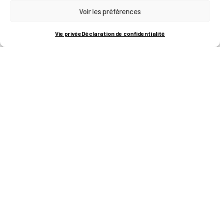
Voir les préférences
RUE BOIS SAINT-JEAN 15-17
B-4102-SERAING
T
+32 (0)4 382 45 00
Vie privée
Déclaration de confidentialité
M
info@technifutur.be
CAMPUS FRANCORCHAMPS
ROUTE DU CIRCUIT 60
B-4970 FRANCORCHAMPS
T
+32 (0)87 47 90 60
FORMATIONS
Catalogue des formations
Les formations à la une
Les aides financières