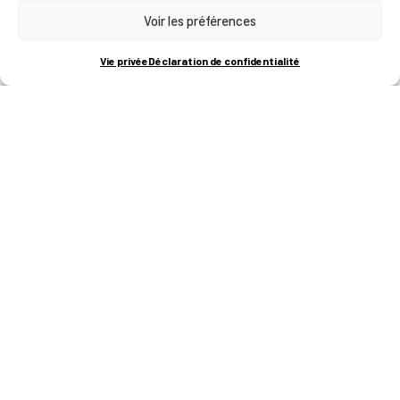
Voir les préférences
RUE BOIS SAINT-JEAN 15-17
B-4102-SERAING
T
+32 (0)4 382 45 00
Vie privée
Déclaration de confidentialité
M
info@technifutur.be
CAMPUS FRANCORCHAMPS
ROUTE DU CIRCUIT 60
B-4970 FRANCORCHAMPS
T
+32 (0)87 47 90 60
FORMATIONS
Catalogue des formations
Les formations à la une
Les aides financières