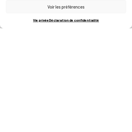
Voir les préférences
RUE BOIS SAINT-JEAN 15-17
B-4102-SERAING
T
+32 (0)4 382 45 00
Vie privée
Déclaration de confidentialité
M
info@technifutur.be
CAMPUS FRANCORCHAMPS
ROUTE DU CIRCUIT 60
B-4970 FRANCORCHAMPS
T
+32 (0)87 47 90 60
FORMATIONS
Catalogue des formations
Les formations à la une
Les aides financières