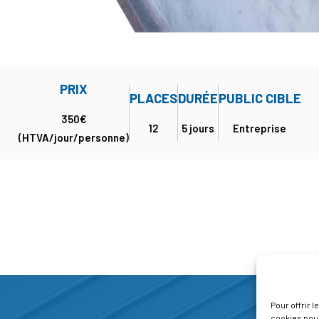
PRIX
PLACES
DURÉE
PUBLIC CIBLE
350€
12
5 jours
Entreprise
(HTVA/jour/personne)
Pour offrir 
cookies pour