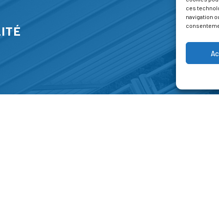
ces technol
navigation ou
consentement
ITÉ
Ac
S
FORMATIONS
A P
E PARK
Catalogue des formations
Respec
NT-JEAN 15-17
Les formations à la une
Menti
NG
Les aides financières
Condi
 45 00