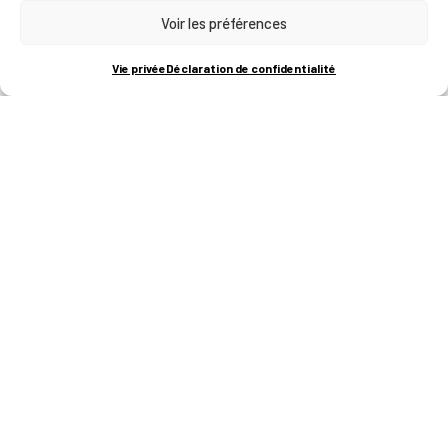
Voir les préférences
RUE BOIS SAINT-JEAN 15-17
B-4102-SERAING
T
+32 (0)4 382 45 00
Vie privée
Déclaration de confidentialité
M
info@technifutur.be
CAMPUS FRANCORCHAMPS
ROUTE DU CIRCUIT 60
B-4970 FRANCORCHAMPS
T
+32 (0)87 47 90 60
FORMATIONS
Catalogue des formations
Les formations à la une
Les aides financières