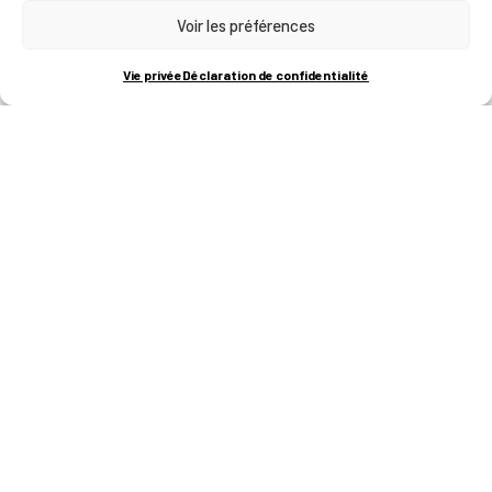
Voir les préférences
RUE BOIS SAINT-JEAN 15-17
B-4102-SERAING
T
+32 (0)4 382 45 00
Vie privée
Déclaration de confidentialité
M
info@technifutur.be
CAMPUS FRANCORCHAMPS
ROUTE DU CIRCUIT 60
B-4970 FRANCORCHAMPS
T
+32 (0)87 47 90 60
FORMATIONS
Catalogue des formations
Les formations à la une
Les aides financières