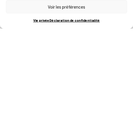
Voir les préférences
RUE BOIS SAINT-JEAN 15-17
B-4102-SERAING
T
+32 (0)4 382 45 00
Vie privée
Déclaration de confidentialité
M
info@technifutur.be
CAMPUS FRANCORCHAMPS
ROUTE DU CIRCUIT 60
B-4970 FRANCORCHAMPS
T
+32 (0)87 47 90 60
FORMATIONS
Catalogue des formations
Les formations à la une
Les aides financières