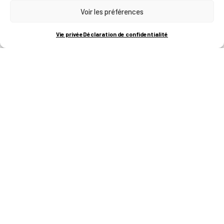
Voir les préférences
RUE BOIS SAINT-JEAN 15-17
B-4102-SERAING
T
+32 (0)4 382 45 00
Vie privée
Déclaration de confidentialité
M
info@technifutur.be
CAMPUS FRANCORCHAMPS
ROUTE DU CIRCUIT 60
B-4970 FRANCORCHAMPS
T
+32 (0)87 47 90 60
FORMATIONS
Catalogue des formations
Les formations à la une
Les aides financières