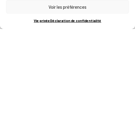
Voir les préférences
RUE BOIS SAINT-JEAN 15-17
B-4102-SERAING
T
+32 (0)4 382 45 00
Vie privée
Déclaration de confidentialité
M
info@technifutur.be
CAMPUS FRANCORCHAMPS
ROUTE DU CIRCUIT 60
B-4970 FRANCORCHAMPS
T
+32 (0)87 47 90 60
FORMATIONS
Catalogue des formations
Les formations à la une
Les aides financières