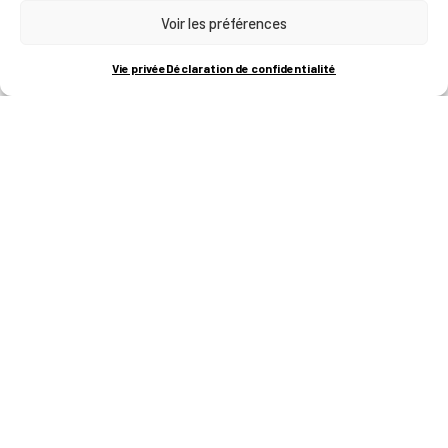
Voir les préférences
RUE BOIS SAINT-JEAN 15-17
B-4102-SERAING
T
+32 (0)4 382 45 00
Vie privée
Déclaration de confidentialité
M
info@technifutur.be
CAMPUS FRANCORCHAMPS
ROUTE DU CIRCUIT 60
B-4970 FRANCORCHAMPS
T
+32 (0)87 47 90 60
FORMATIONS
Catalogue des formations
Les formations à la une
Les aides financières