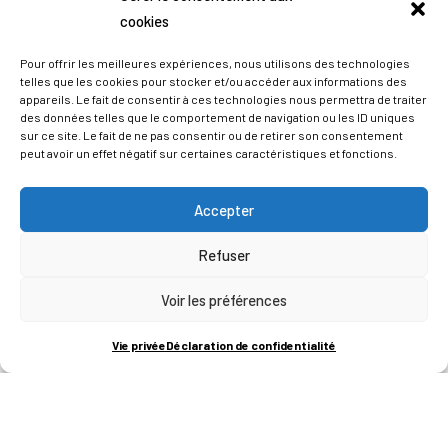
cookies
Pour offrir les meilleures expériences, nous utilisons des technologies
telles que les cookies pour stocker et/ou accéder aux informations des
appareils. Le fait de consentir à ces technologies nous permettra de traiter
des données telles que le comportement de navigation ou les ID uniques
sur ce site. Le fait de ne pas consentir ou de retirer son consentement
peut avoir un effet négatif sur certaines caractéristiques et fonctions.
Accepter
Refuser
ADRESSES
Voir les préférences
LIEGE SCIENCE PARK
Vie privée
Déclaration de confidentialité
RUE BOIS SAINT-JEAN 15-17
B-4102-SERAING
T
+32 (0)4 382 45 00
M
info@technifutur.be