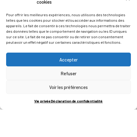
cookies
Pour offrir les meilleures expériences, nous utilisons des technologies
Cookie
Domaine
Type
D
telles que les cookies pour stocker et/ou accéder aux informations des
appareils. Le fait de consentir à ces technologies nous permettra de traiter
_fbp
.technifutur.be
Publicité
C
des données telles que le comportement de navigation ou les ID uniques
sur ce site. Le fait de ne pas consentir ou de retirer son consentement
e
peut avoir un effet négatif sur certaines caractéristiques et fonctions.
p
F
Accepter
p
a
Refuser
p
s
Voir les préférences
F
Vie privée
Déclaration de confidentialité
s
p
n
a
p