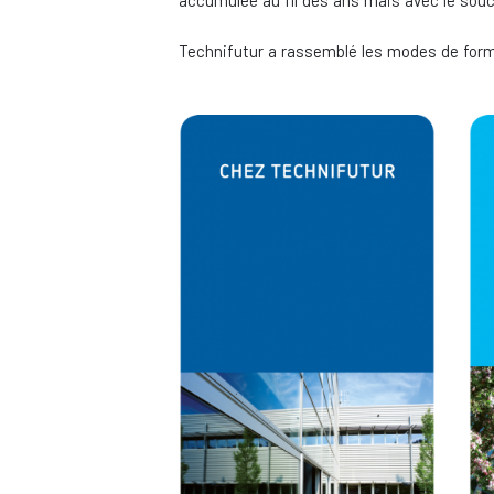
accumulée au fil des ans mais avec le souc
Technifutur a rassemblé les modes de form