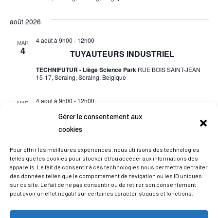
août 2026
4 août à 9h00
-
12h00
MAR
4
TUYAUTEURS INDUSTRIEL
TECHNIFUTUR - Liège Science Park
RUE BOIS SAINT-JEAN
15-17, Seraing, Seraing, Belgique
4 août à 9h00
-
12h00
MAR
4
SOUDEURS INDUSTRIELS
Gérer le consentement aux
cookies
TECHNIFUTUR - Liège Science Park
RUE BOIS SAINT-JEAN
15-17, Seraing, Seraing, Belgique
Pour offrir les meilleures expériences, nous utilisons des technologies
telles que les cookies pour stocker et/ou accéder aux informations des
juillet 2026
appareils. Le fait de consentir à ces technologies nous permettra de traiter
des données telles que le comportement de navigation ou les ID uniques
2 juillet à 8h00
-
17h00
JEU
sur ce site. Le fait de ne pas consentir ou de retirer son consentement
2
Mécanicien polyvalent automobile
peut avoir un effet négatif sur certaines caractéristiques et fonctions.