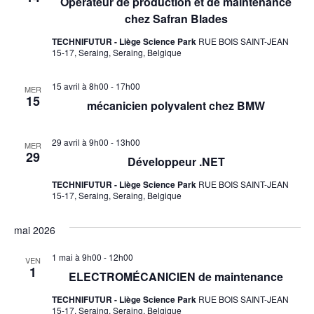
Opérateur de production et de maintenance
de
chez Safran Blades
vues
TECHNIFUTUR - Liège Science Park
RUE BOIS SAINT-JEAN
Évèneme
15-17, Seraing, Seraing, Belgique
15 avril à 8h00
-
17h00
MER
15
mécanicien polyvalent chez BMW
29 avril à 9h00
-
13h00
MER
29
Développeur .NET
TECHNIFUTUR - Liège Science Park
RUE BOIS SAINT-JEAN
15-17, Seraing, Seraing, Belgique
mai 2026
1 mai à 9h00
-
12h00
VEN
1
ELECTROMÉCANICIEN de maintenance
TECHNIFUTUR - Liège Science Park
RUE BOIS SAINT-JEAN
15-17, Seraing, Seraing, Belgique