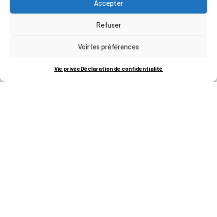
septembre 2026
Accepter
14 septembre à 8h30
-
16h30
LUN
Refuser
14
OBJECTIF INDUSTRIE
Voir les préférences
TECHNIFUTUR - Liège Science Park
RUE BOIS SAINT-JEAN
15-17, Seraing, Seraing, Belgique
Vie privée
Déclaration de confidentialité
1 juillet à 13h00
-
16h30
MER
1
E-Secrétaire – Assistant(e) administratif (ve)
digital(e)
8 septembre à 9h00
-
12h00
MAR
8
Opérateur de production en usinage
TECHNIFUTUR - Liège Science Park
RUE BOIS SAINT-JEAN
15-17, Seraing, Seraing, Belgique
8 septembre à 9h00
-
12h00
MAR
8
TECHNICIEN EN USINAGE