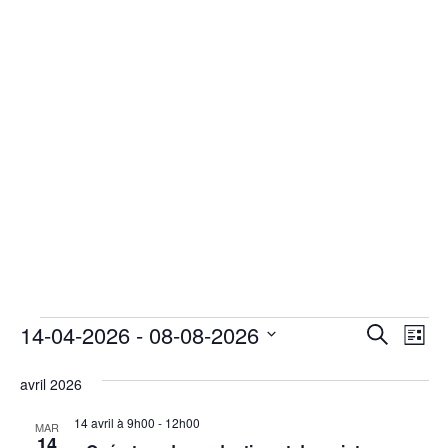
Évènements
Na
14-04-2026
 - 
08-08-2026
Recherche
Liste
de
Sélectionnez
Recherch
vu
avril 2026
une
et
Év
date.
14 avril à 9h00
-
12h00
MAR
navigatio
14