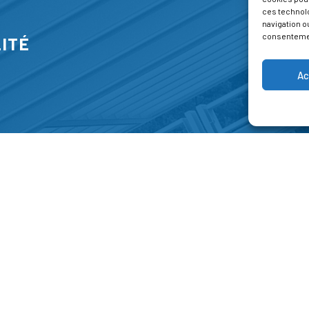
ces technol
navigation ou
consentement
ITÉ
Ac
S
FORMATIONS
A P
E PARK
Catalogue des formations
Respec
NT-JEAN 15-17
Les formations à la une
Menti
NG
Les aides financières
Condi
 45 00