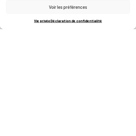
Voir les préférences
RUE BOIS SAINT-JEAN 15-17
B-4102-SERAING
T
+32 (0)4 382 45 00
Vie privée
Déclaration de confidentialité
M
info@technifutur.be
CAMPUS FRANCORCHAMPS
ROUTE DU CIRCUIT 60
B-4970 FRANCORCHAMPS
T
+32 (0)87 47 90 60
FORMATIONS
Catalogue des formations
Les formations à la une
Les aides financières