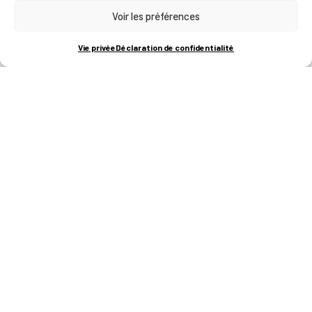
Voir les préférences
RUE BOIS SAINT-JEAN 15-17
B-4102-SERAING
T
+32 (0)4 382 45 00
Vie privée
Déclaration de confidentialité
M
info@technifutur.be
CAMPUS FRANCORCHAMPS
ROUTE DU CIRCUIT 60
B-4970 FRANCORCHAMPS
T
+32 (0)87 47 90 60
FORMATIONS
Catalogue des formations
Les formations à la une
Les aides financières