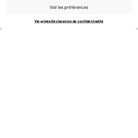
Voir les préférences
RUE BOIS SAINT-JEAN 15-17
B-4102-SERAING
T
+32 (0)4 382 45 00
Vie privée
Déclaration de confidentialité
M
info@technifutur.be
CAMPUS FRANCORCHAMPS
ROUTE DU CIRCUIT 60
B-4970 FRANCORCHAMPS
T
+32 (0)87 47 90 60
FORMATIONS
Catalogue des formations
Les formations à la une
Les aides financières