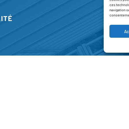
ces technol
navigation ou
consentement
ITÉ
Ac
S
FORMATIONS
A P
E PARK
Catalogue des formations
Respec
NT-JEAN 15-17
Les formations à la une
Menti
NG
Les aides financières
Condi
 45 00