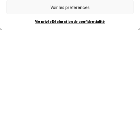
Voir les préférences
RUE BOIS SAINT-JEAN 15-17
B-4102-SERAING
T
+32 (0)4 382 45 00
Vie privée
Déclaration de confidentialité
M
info@technifutur.be
CAMPUS FRANCORCHAMPS
ROUTE DU CIRCUIT 60
B-4970 FRANCORCHAMPS
T
+32 (0)87 47 90 60
FORMATIONS
Catalogue des formations
Les formations à la une
Les aides financières