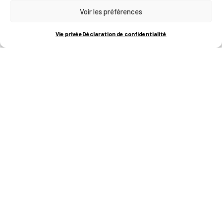
Voir les préférences
RUE BOIS SAINT-JEAN 15-17
B-4102-SERAING
T
+32 (0)4 382 45 00
Vie privée
Déclaration de confidentialité
M
info@technifutur.be
CAMPUS FRANCORCHAMPS
ROUTE DU CIRCUIT 60
B-4970 FRANCORCHAMPS
T
+32 (0)87 47 90 60
FORMATIONS
Catalogue des formations
Les formations à la une
Les aides financières