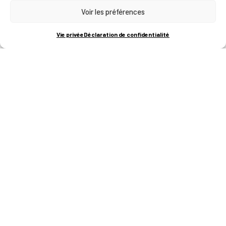
Voir les préférences
RUE BOIS SAINT-JEAN 15-17
B-4102-SERAING
T
+32 (0)4 382 45 00
Vie privée
Déclaration de confidentialité
M
info@technifutur.be
CAMPUS FRANCORCHAMPS
ROUTE DU CIRCUIT 60
B-4970 FRANCORCHAMPS
T
+32 (0)87 47 90 60
FORMATIONS
Catalogue des formations
Les formations à la une
Les aides financières