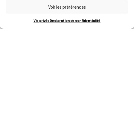
Voir les préférences
RUE BOIS SAINT-JEAN 15-17
B-4102-SERAING
T
+32 (0)4 382 45 00
Vie privée
Déclaration de confidentialité
M
info@technifutur.be
CAMPUS FRANCORCHAMPS
ROUTE DU CIRCUIT 60
B-4970 FRANCORCHAMPS
T
+32 (0)87 47 90 60
FORMATIONS
Catalogue des formations
Les formations à la une
Les aides financières