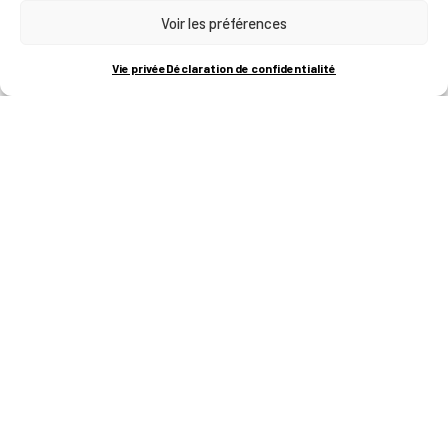
Voir les préférences
RUE BOIS SAINT-JEAN 15-17
B-4102-SERAING
T
+32 (0)4 382 45 00
Vie privée
Déclaration de confidentialité
M
info@technifutur.be
CAMPUS FRANCORCHAMPS
ROUTE DU CIRCUIT 60
B-4970 FRANCORCHAMPS
T
+32 (0)87 47 90 60
FORMATIONS
Catalogue des formations
Les formations à la une
Les aides financières