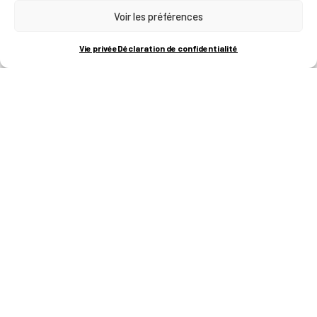
Voir les préférences
RUE BOIS SAINT-JEAN 15-17
B-4102-SERAING
T
+32 (0)4 382 45 00
Vie privée
Déclaration de confidentialité
M
info@technifutur.be
CAMPUS FRANCORCHAMPS
ROUTE DU CIRCUIT 60
B-4970 FRANCORCHAMPS
T
+32 (0)87 47 90 60
FORMATIONS
Catalogue des formations
Les formations à la une
Les aides financières