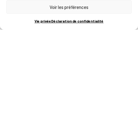
Voir les préférences
RUE BOIS SAINT-JEAN 15-17
B-4102-SERAING
T
+32 (0)4 382 45 00
Vie privée
Déclaration de confidentialité
M
info@technifutur.be
CAMPUS FRANCORCHAMPS
ROUTE DU CIRCUIT 60
B-4970 FRANCORCHAMPS
T
+32 (0)87 47 90 60
FORMATIONS
Catalogue des formations
Les formations à la une
Les aides financières