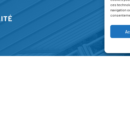
ces technol
navigation ou
consentement
ITÉ
Ac
S
FORMATIONS
A P
E PARK
Catalogue des formations
Respec
NT-JEAN 15-17
Les formations à la une
Menti
NG
Les aides financières
Condi
 45 00