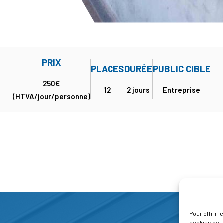
PRIX
PLACES
DURÉE
PUBLIC CIBLE
250€
12
2 jours
Entreprise
(HTVA/jour/personne)
Pour offrir 
cookies pour